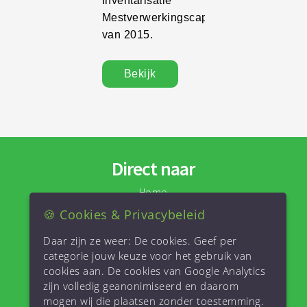
Inventarisatie
Mestverwerkingscapaciteit
van 2015.
Bekijk
Direct naar
Home
Projectbureau
🍪 Cookies & Privacybeleid
MestInvesteringFonds
Daar zijn ze weer: De cookies. Geef per
Inventarisatie
categorie jouw keuze voor het gebruik van
Nieuws
cookies aan. De cookies van Google Analytics
Contact
zijn volledig geanonimiseerd en daarom
Inventarisatie
mogen wij die plaatsen zonder toestemming.